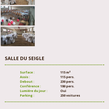
SALLE DU SEIGLE
Surface :
115 m²
Assis :
115 pers.
Debout :
230 pers.
Conférence :
180 pers.
Lumiére du jour :
Oui
Parking :
250 voitures